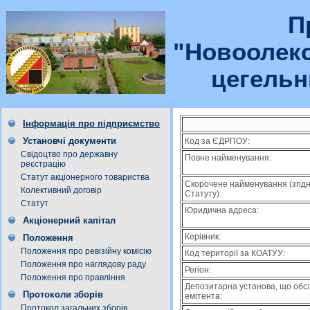
П
"Новоолек
цегельн
Інформація про підприємство
Установчі документи
Код за ЄДРПОУ:
Свідоцтво про державну
Повне найменування:
реєстрацію
Статут акціонерного товариства
Скорочене найменування (згід
Колективний договір
Статуту):
Статут
Юридична адреса:
Акціонерний капітал
Керівник:
Положення
Положення про ревізійну комісію
Код території за КОАТУУ:
Положення про наглядову раду
Регіон:
Положення про правління
Депозитарна установа, що обс
Протоколи зборів
емітента:
Протокол загальних зборів