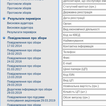
Депозитарій, що обслуговує емі
Протоколи зборів
Статутний капітал (грн.):
Протоколи зборів
Державна реєстрація
Протоколи зборів
Дата реєстрації:
Результати перевірок
Висновок аудитора
Орган:
Висновок аудитора
Вид економічної діяльності
Результати перевірок
Код за КВЕД:
Повідомлення про збори
Найменування:
Повідомлення про збори
17.02.2014
Контактна інформація
Повідомлення про збори
Телефон:
19.02.2015
Факс:
Повідомлення про збори
24.02.2016
E-mail:
Повідомлення про збори
Цінні папери (ЦП)
01.03.2017
Повідомлення про збори
Код ISIN:
13.03.2018
Вид ЦП:
Повідомлення про збори
29.03.2019
Номінальна вартість (грн.):
Додаткова інформація про збори
Кількість ЦП (шт.):
29.03.2019
Повідомлення про підсумки
Обсяг випуску (грн.):
голосування акціонерам 29.03.2019
Повідомлення про збори